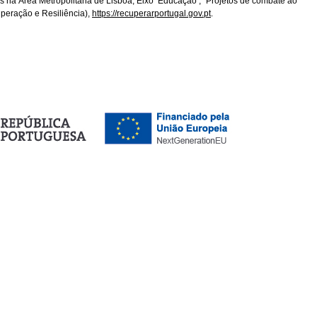
na Área Metropolitana de Lisboa, Eixo ‘Educação’, "Projetos de combate ao
peração e Resiliência),
https://recuperarportugal.gov.pt
.