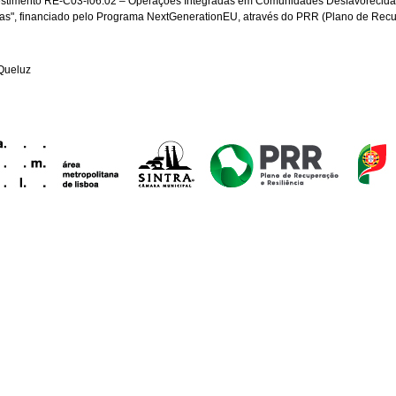
stimento RE-C03-i06.02 – Operações Integradas em Comunidades Desfavorecidas 
s", financiado pelo Programa NextGenerationEU, através do PRR (Plano de Recu
Queluz