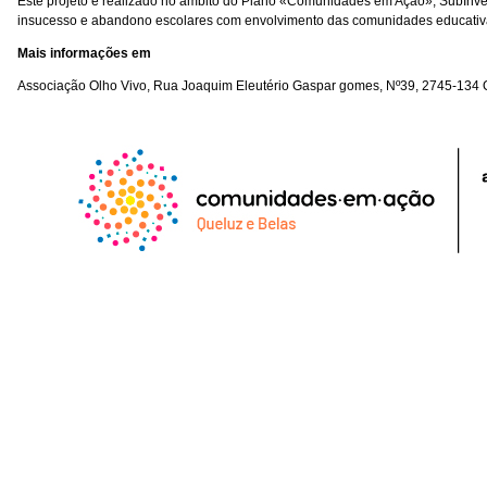
Este projeto é realizado no âmbito do Plano «Comunidades em Ação», SubInve
insucesso e abandono escolares com envolvimento das comunidades educativa
Mais informações em
Associação Olho Vivo, Rua Joaquim Eleutério Gaspar gomes, Nº39, 2745-134 